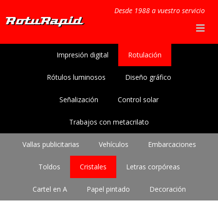
Desde 1988 a vuestro servicio
Impresión digital
Rotulación
Rótulos luminosos
Diseño gráfico
Señalización
Control solar
Trabajos con metacrilato
Vallas publicitarias
Vehículos
Embarcaciones
Toldos
Cristales
Letras corpóreas
Cartel en A
Papel pintado
Decoración